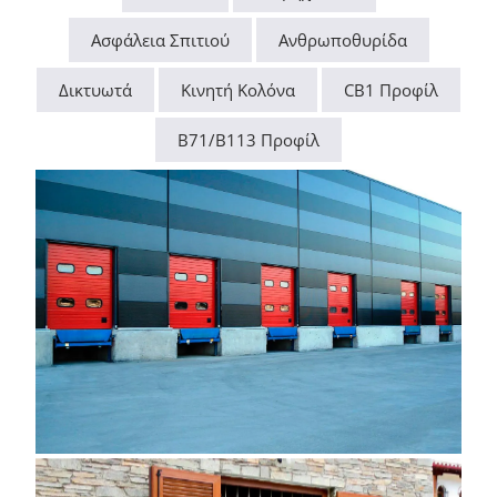
Ασφάλεια Σπιτιού
Ανθρωποθυρίδα
ΈΡΓΑ
Δικτυωτά
Κινητή Κολόνα
CB1 Προφίλ
ΝΈΑ
B71/B113 Προφίλ
ΕΠΙΚΟΙΝΩΝΊΑ
ΕΛΛΗΝΙΚΆ