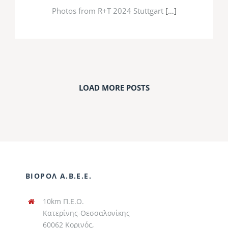
Photos from R+T 2024 Stuttgart
[…]
LOAD MORE POSTS
ΒΙΟΡΟΛ Α.Β.Ε.Ε.
10km Π.Ε.Ο.
Κατερίνης-Θεσσαλονίκης
60062 Κορινός,