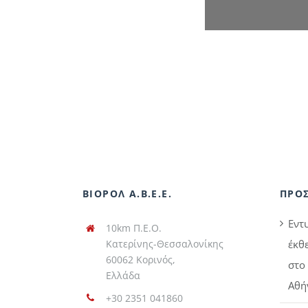
ΒΙΟΡΟΛ Α.Β.Ε.Ε.
ΠΡΟ
Εντ
10km Π.Ε.Ο.
Κατερίνης-Θεσσαλονίκης
έκθ
60062 Κορινός,
στο 
Ελλάδα
Αθή
+30 2351 041860