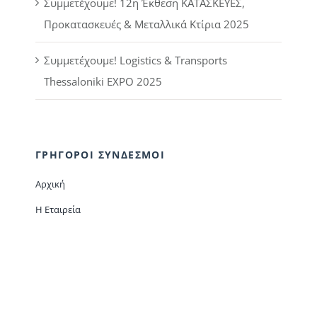
Συμμετέχουμε! 12η Έκθεση ΚΑΤΑΣΚΕΥΕΣ,
Προκατασκευές & Μεταλλικά Κτίρια 2025
Συμμετέχουμε! Logistics & Transports
Thessaloniki EXPO 2025
ΓΡΗΓΟΡΟΙ ΣΥΝΔΕΣΜΟΙ
Αρχική
Η Εταιρεία
Προϊόντα
Επικοινωνία
Πολιτική Απορρήτου
Όροι και Προϋποθέσεις Προμήθειας