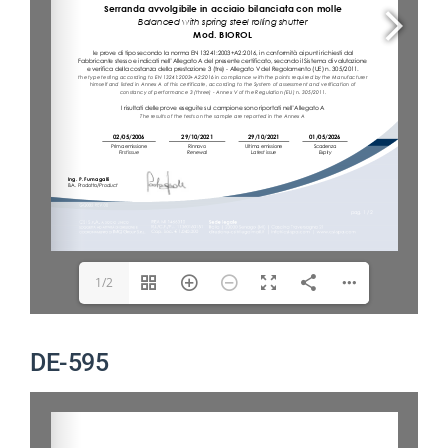
1/2
DE-595