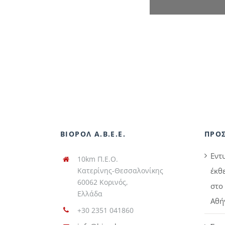
ΒΙΟΡΟΛ Α.Β.Ε.Ε.
ΠΡΟ
Εντ
10km Π.Ε.Ο.
Κατερίνης-Θεσσαλονίκης
έκθ
60062 Κορινός,
στο 
Ελλάδα
Αθή
+30 2351 041860