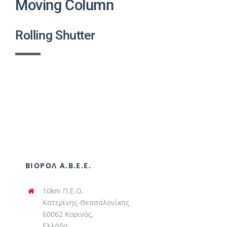
Moving Column
Rolling Shutter
ΒΙΟΡΟΛ Α.Β.Ε.Ε.
10km Π.Ε.Ο.
Κατερίνης-Θεσσαλονίκης
60062 Κορινός,
Ελλάδα