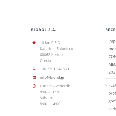
BIOROL S.A.
RECE
Impr
10 km P.E.O.
Katerinis-Salonicco
mos
60062 Korinos,
CON
Grecia
MEC
+30 2351 041860
202
info@biorol.gr
FLE
Lunedì – Venerdì:
8:00 – 16:30
prot
Sabato:
graf
8:00 – 14:00
sezi