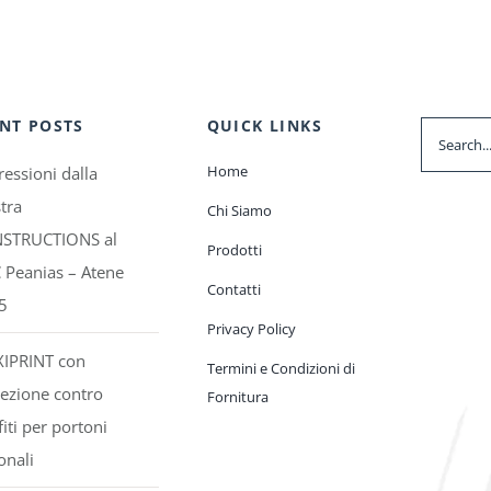
NT POSTS
QUICK LINKS
Search
for:
Home
essioni dalla
tra
Chi Siamo
STRUCTIONS al
Prodotti
 Peanias – Atene
Contatti
5
Privacy Policy
XIPRINT con
Termini e Condizioni di
ezione contro
Fornitura
fiti per portoni
onali