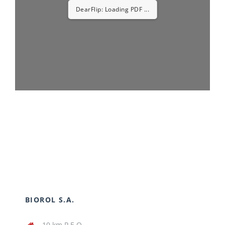
DearFlip: Loading PDF 15%
...
BIOROL S.A.
10 km P.E.O.