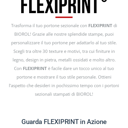
PROGETTI
Trasforma il tuo portone sezionale con
FLEXIPRINT
di
BIOROL! Grazie alle nostre splendide stampe, puoi
NOVITÀ
personalizzare il tuo portone per adattarlo al tuo stile.
Scegli tra oltre 30 texture e motivi, tra cui finiture in
CONTATTI
legno, design in pietra, metalli ossidati e molto altro.
Con
FLEXIPRINT
è facile dare un tocco unico al tuo
ITALIANO
portone e mostrare il tuo stile personale. Ottieni
l’aspetto che desideri in pochissimo tempo con i portoni
sezionali stampati di BIOROL!
Guarda FLEXIPRINT in Azione