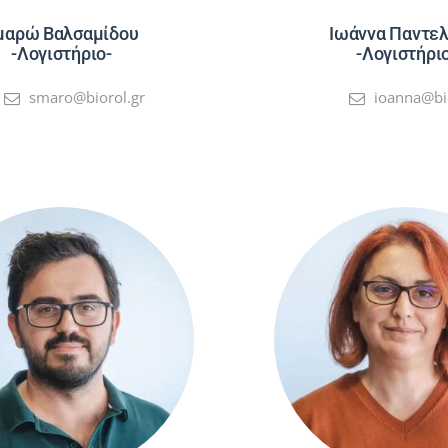
μαρώ Βαλσαμίδου
Ιωάννα Παντελ
-Λογιστήριο-
-Λογιστήρι
smaro@biorol.gr
ioanna@bi