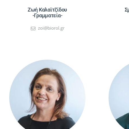
Ζωή Καλαϊτζίδου
Σ
-Γραμματεία-
zoi@biorol.gr