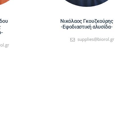
δου
Νικόλαος Γκουζκούρης
ς
-Εφοδιαστική αλυσίδα-
ύ-
supplies@biorol.gr
ol.gr