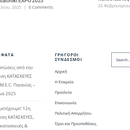
saloniki EXPO 2025
25 Φεβρουαρίου
ιλίου, 2025
|
0 Comments
ΣΦΑΤΑ
ΓΡΗΓΟΡΟΙ
Search
ΣΥΝΔΕΣΜΟΙ
for:
υπώσεις από την
Αρχική
εση ΚΑΤΑΣΚΕΥΕΣ
Η Εταιρεία
M.E.C. Παιανίας –
Προϊόντα
να 2025
Επικοινωνία
μετέχουμε! 12η
Πολιτική Απορρήτου
εση ΚΑΤΑΣΚΕΥΕΣ,
Όροι και Προϋποθέσεις
κατασκευές &