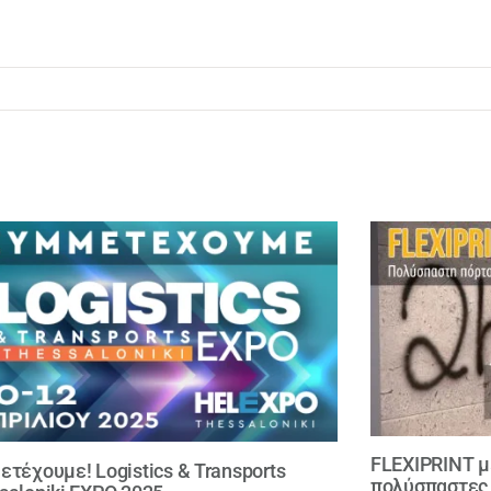
FLEXIPRINT μ
ετέχουμε! Logistics & Transports
πολύσπαστες