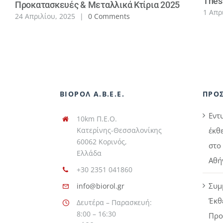
Thes
Προκατασκευές & Μεταλλικά Κτίρια 2025
1 Απρ
24 Απριλίου, 2025
|
0 Comments
ΒΙΟΡΟΛ Α.Β.Ε.Ε.
ΠΡΟ
Εντ
10km Π.Ε.Ο.
Κατερίνης-Θεσσαλονίκης
έκθ
60062 Κορινός,
στο 
Ελλάδα
Αθή
+30 2351 041860
Συμ
info@biorol.gr
Έκθ
Δευτέρα – Παρασκευή:
8:00 – 16:30
Προ