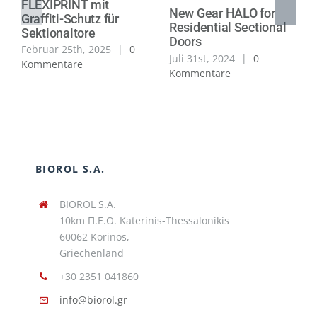
FLEXIPRINT mit
New Gear HALO for
Graffiti-Schutz für
Residential Sectional
Sektionaltore
Doors
Februar 25th, 2025
|
0
Juli 31st, 2024
|
0
Kommentare
Kommentare
BIOROL S.A.
BIOROL S.A.
10km Π.Ε.Ο. Katerinis-Thessalonikis
60062 Korinos,
Griechenland
+30 2351 041860
info@biorol.gr