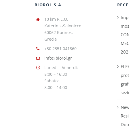
BIOROL S.A.
RECE
Impr
10 km P.E.O.
Katerinis-Salonicco
mos
60062 Korinos,
CON
Grecia
MEC
+30 2351 041860
202
info@biorol.gr
FLE
Lunedì – Venerdì:
8:00 – 16:30
prot
Sabato:
graf
8:00 – 14:00
sezi
New
Resi
Doo