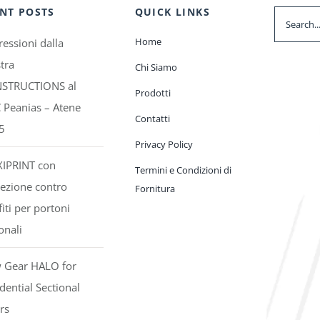
NT POSTS
QUICK LINKS
Search
for:
Home
essioni dalla
tra
Chi Siamo
STRUCTIONS al
Prodotti
 Peanias – Atene
Contatti
5
Privacy Policy
XIPRINT con
Termini e Condizioni di
ezione contro
Fornitura
fiti per portoni
onali
 Gear HALO for
dential Sectional
rs