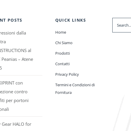
NT POSTS
QUICK LINKS
Search
for:
Home
essioni dalla
tra
Chi Siamo
STRUCTIONS al
Prodotti
 Peanias – Atene
Contatti
5
Privacy Policy
XIPRINT con
Termini e Condizioni di
ezione contro
Fornitura
fiti per portoni
onali
 Gear HALO for