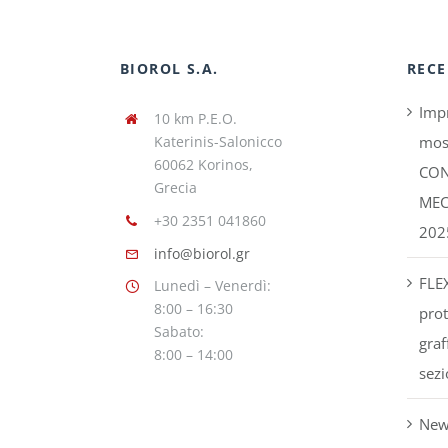
BIOROL S.A.
RECE
Impr
10 km P.E.O.
Katerinis-Salonicco
mos
60062 Korinos,
CON
Grecia
MEC
+30 2351 041860
202
info@biorol.gr
FLE
Lunedì – Venerdì:
8:00 – 16:30
prot
Sabato:
graf
8:00 – 14:00
sezi
New