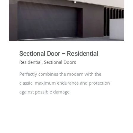
PROGETTI
NOVITÀ
Sectional Door – Residential
CONTATTI
Residential
,
Sectional Doors
Perfectly combines the modern with the
ITALIANO
classic, maximum endurance and protection
against possible damage