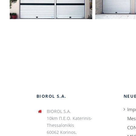
BIOROL S.A.
NEUE
Imp
BIOROL S.A.
10km Π.Ε.Ο. Katerinis-
Mes
Thessalonikis
CON
60062 Korinos,