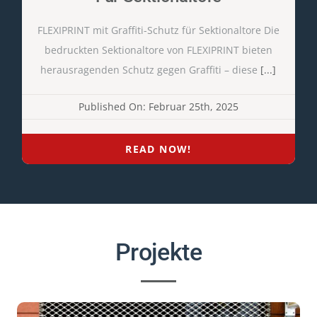
FLEXIPRINT mit Graffiti-Schutz für Sektionaltore Die
bedruckten Sektionaltore von FLEXIPRINT bieten
herausragenden Schutz gegen Graffiti – diese
[...]
Published On: Februar 25th, 2025
READ NOW!
Projekte