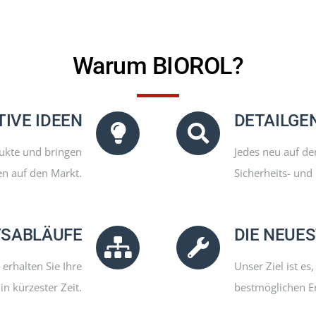
Warum BIOROL?
IVE IDEEN
DETAILGE
dukte und bringen
Jedes neu auf de
n auf den Markt.
Sicherheits- und 
TSABLÄUFE
DIE NEUE
erhalten Sie Ihre
Unser Ziel ist e
in kürzester Zeit.
bestmöglichen Er