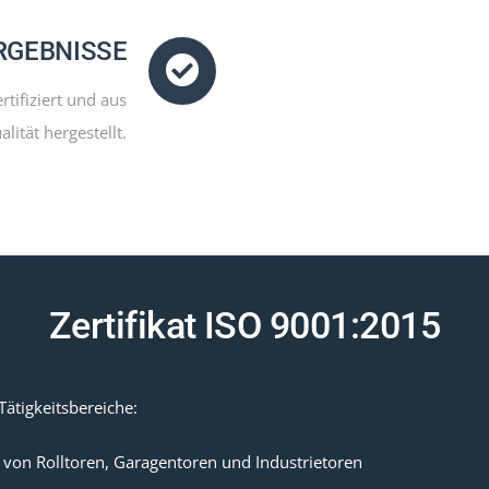
RGEBNISSE
tifiziert und aus
lität hergestellt.
Zertifikat ISO 9001:2015
Tätigkeitsbereiche:
von Rolltoren, Garagentoren und Industrietoren