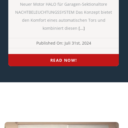
Neuer Motor HALO für Garagen-Sektionaltore
NACHTBELEUCHTUNGSSYSTEM Das Konzept bietet
den Komfort eines automatischen Tors und
kombiniert diesen
[...]
Published On: Juli 31st, 2024
READ NOW!