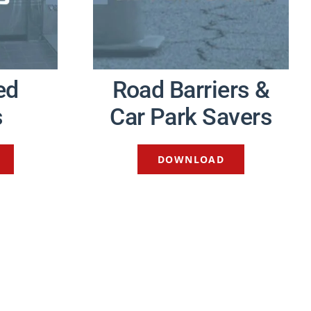
ed
Road Barriers &
s
Car Park Savers
DOWNLOAD