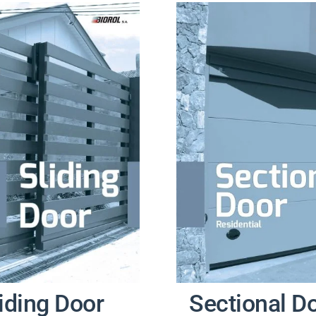
iding Door
Sectional D