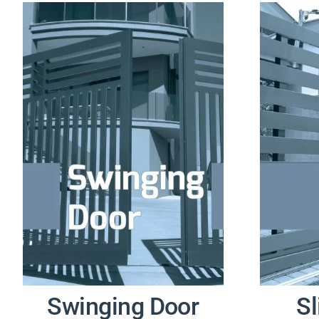
Swinging Door
Sl