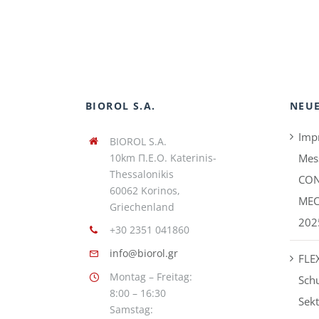
BIOROL S.A.
NEUE
Imp
BIOROL S.A.
10km Π.Ε.Ο. Katerinis-
Mes
Thessalonikis
CON
60062 Korinos,
MEC
Griechenland
202
+30 2351 041860
info@biorol.gr
FLEX
Montag – Freitag:
Schu
8:00 – 16:30
Sekt
Samstag: