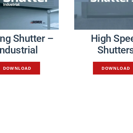
ing Shutter –
High Spe
Industrial
Shutter
DOWNLOAD
DOWNLOAD