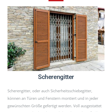
PRODUKTE
PROJEKTE
AKTUELLES
CONTACT
DEUTSCH
Scherengitter
Scherengitter, oder auch Sicherheitsschiebegitter,
können an Türen und Fenstern montiert und in jeder
gewünschten Größe gefertigt werden. Voll ausgestattet