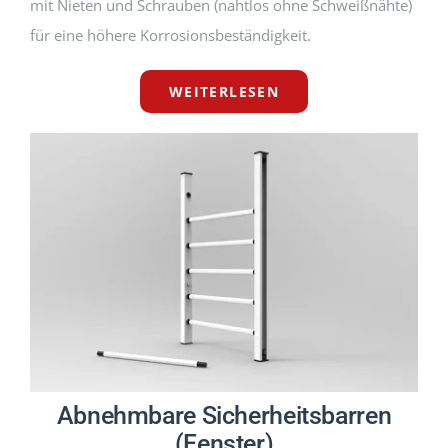
mit Nieten und Schrauben (nahtlos ohne Schweißnähte)
für eine höhere Korrosionsbeständigkeit.
WEITERLESEN
Abnehmbare Sicherheitsbarren
(Fenster)