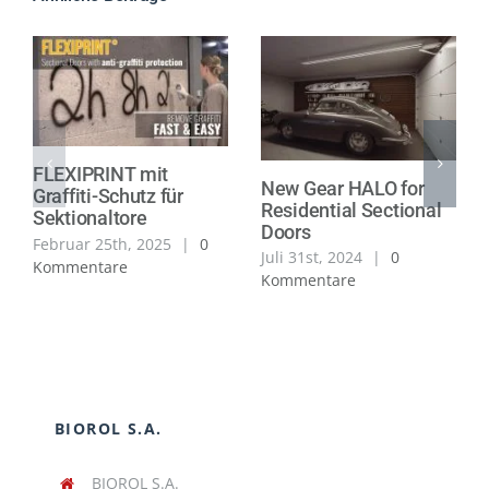
FLEXIPRINT mit
New Gear HALO for
Graffiti-Schutz für
Residential Sectional
Sektionaltore
Doors
Februar 25th, 2025
|
0
Juli 31st, 2024
|
0
Kommentare
Kommentare
BIOROL S.A.
BIOROL S.A.