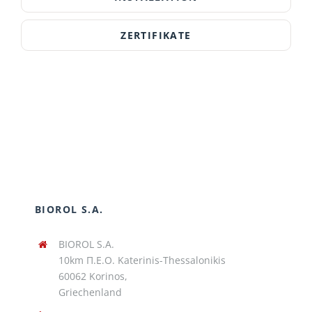
ZERTIFIKATE
BIOROL S.A.
BIOROL S.A.
10km Π.Ε.Ο. Katerinis-Thessalonikis
60062 Korinos,
Griechenland